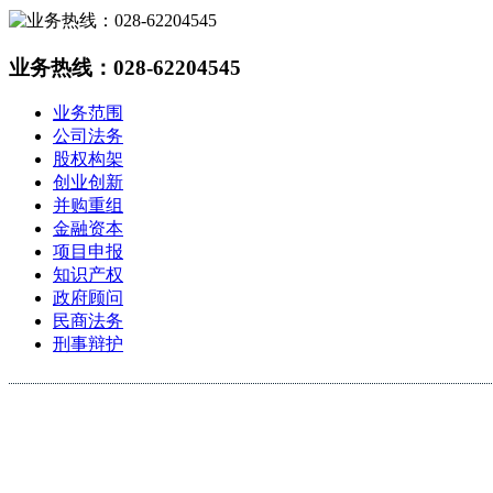
业务热线：028-62204545
业务范围
公司法务
股权构架
创业创新
并购重组
金融资本
项目申报
知识产权
政府顾问
民商法务
刑事辩护