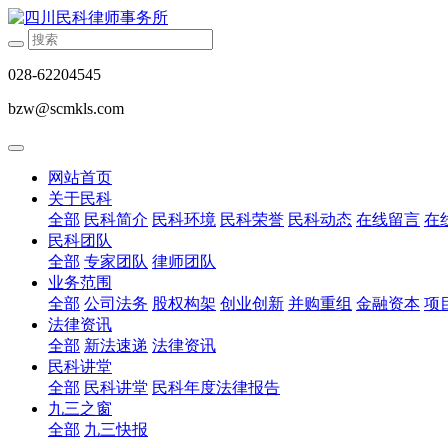
028-62204545
bzw@scmkls.com
网站首页
关于民科
全部
民科简介
民科环境
民科荣誉
民科动态
在线留言
在
民科团队
全部
专家团队
律师团队
业务范围
全部
公司法务
股权构架
创业创新
并购重组
金融资本
项
法律资讯
全部
新法速递
法律资讯
民科讲堂
全部
民科讲堂
民科年度法律报告
九三之窗
全部
九三快报