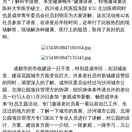
为
“了解科学急救、享受健康晚年”
健康讲座，
特地邀请
重庆
医科大学医学硕士、四川省人民医院东院
ICU 主治医师
同时
也是成华青年委员会社员
刘明宗
为大家讲解。这次活动有
42名
社员参加了讲座，在讲座后半段时间，还举行了比较热烈的现
场解答，现场解决种健康、医疗上的疑惑，取得了良好的反
响。
成都市的市政建设一日千里，特别是成华区，在旧城改
造、建设花园城市方面变化巨大。许多老社员对新城建设赞叹
的同时，渴望深入的了解。成华区委员会经过与沙河城市公
园、北湖公园项目管理方的协调，组织身体条件请允许的老社
员一行
53人在11月29日参加
“参观成华新貌、畅想成华未
来”
社员主题活动。专门邀请老社员看一看以前自己工作、生
活过的地方的变，了解一下城市的发展。沙河城市公园、北湖
公园项目管理方专门派出了专业人员进行了讲解，对公园的设
计、方案、建设各方面一一介绍。一路参观，一路学习，几公