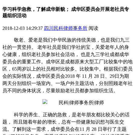
学习科学急救，了解成华新貌； 成华区委员会开展老社员专
题组织活动
2018-12-03 14:29:37
四川民科律师事务所
阅读
敬老、爱老是我们中华民族的传统美德，也是我们九三
社的一贯坚持。
老年社员是我们学社的宝，关爱老年人的身
心健康，组织老社员参加社会活动，
也是九三学社成都成华
委员会的重要工作。
成华区是成都原来大型工厂比较集中的地
区，
65周岁以上的社员相对比较多、比较集中。
根据我们委员
会的实际情况，
成华区委员会
2018 年 11 月 28 日
、
29日为期
两天分别
组织
一场室内、一场户外主题活动，分别照顾
老年社
员
不同的身体状况，尽量鼓励老社员都参加组织生活
。
科学的养生、正确的急救，是老年朋友都比较关心的话
题，
而且随着年龄的增长，总有一些健康知识想与医生交
流。了解到这一需求，成华委员会在
11 月 28 日
举行了主题